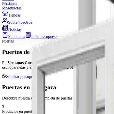
Persianas
Mosquiteras
Tiendas
Sobre nosotros
Noticias
Franquicia
Pide presupuesto
Puertas
Puertas de PVC en Ventanas Cora: Osciloba
En
Ventanas Cora
somos especialistas en
puertas de PVC de alta 
osciloparalelas y elevables, pensadas para ofrecer el máximo aislamien
Solicitar presupuesto
Puertas en Zaragoza
Descubre nuestra gama completa de puertas de alta calidad en Zarago
3
+
Productos en
puertas