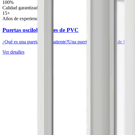
100%
Calidad garantizada
15+
Años de experiencia
Puertas oscilobatientes de PVC
¿Qué es una puerta oscilobatiente?Una puerta oscilobatiente de PVC es 
Ver detalles