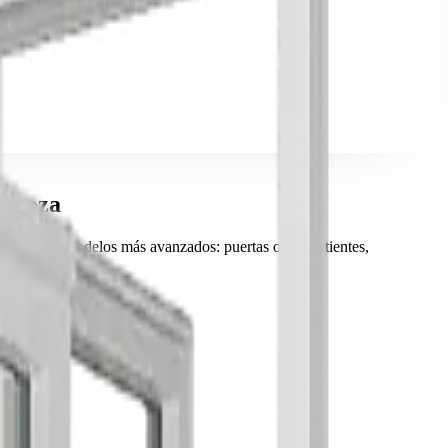
ragoza
stros tres modelos más avanzados: puertas oscilobatientes,