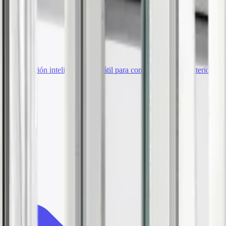
una solución inteligente y versátil para conectar estancias interiores c