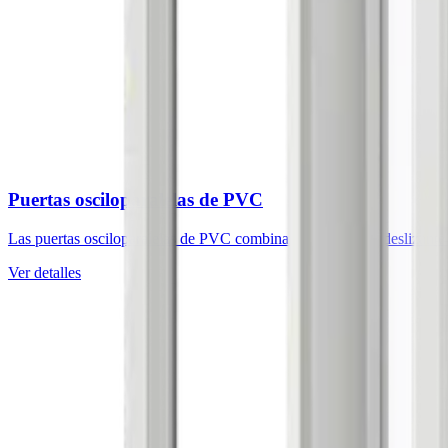
Puertas osciloparalelas de PVC
Las puertas osciloparalelas de PVC combinan una apertura deslizante c
Ver detalles