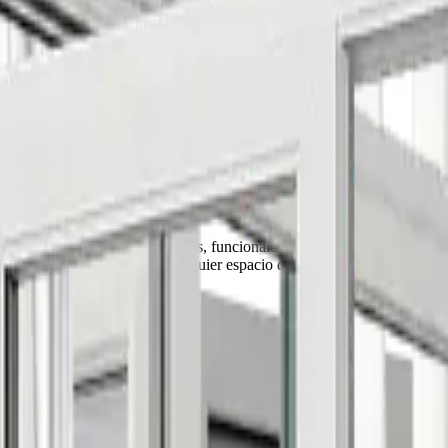
tientes, Osciloparalelas y Elevables en Za
calidad
para viviendas modernas, funcionales y eficientes. Descubre nue
to, seguridad y diseño en cualquier espacio del hogar.
za