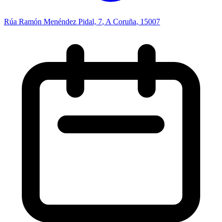
Rúa Ramón Menéndez Pidal, 7
,
A Coruña
, 15007