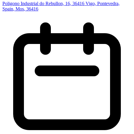
Poligono Industrial do Rebullon, 16, 36416 Vigo, Pontevedra,
Spain
,
Mos
, 36416