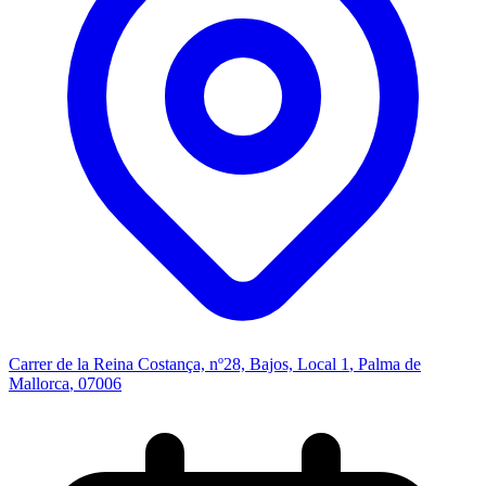
Carrer de la Reina Costança, nº28, Bajos, Local 1
,
Palma de
Mallorca
, 07006