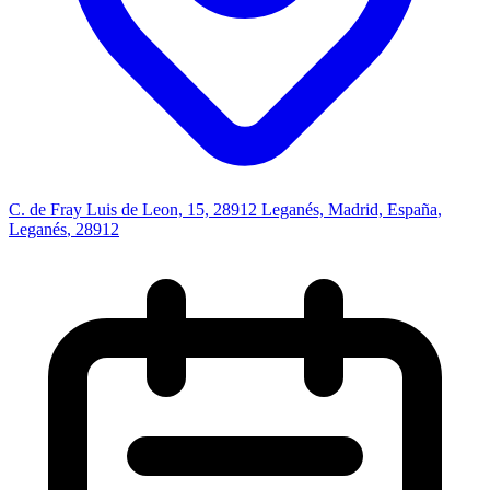
C. de Fray Luis de Leon, 15, 28912 Leganés, Madrid, España
,
Leganés
, 28912