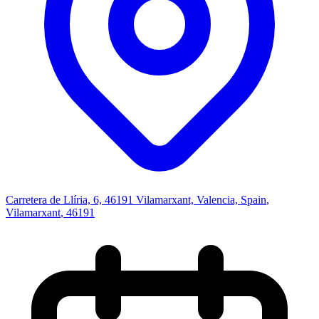
Carretera de Llíria, 6, 46191 Vilamarxant, Valencia, Spain
,
Vilamarxant
, 46191