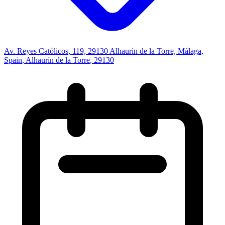
Av. Reyes Católicos, 119, 29130 Alhaurín de la Torre, Málaga,
Spain
,
Alhaurín de la Torre
, 29130