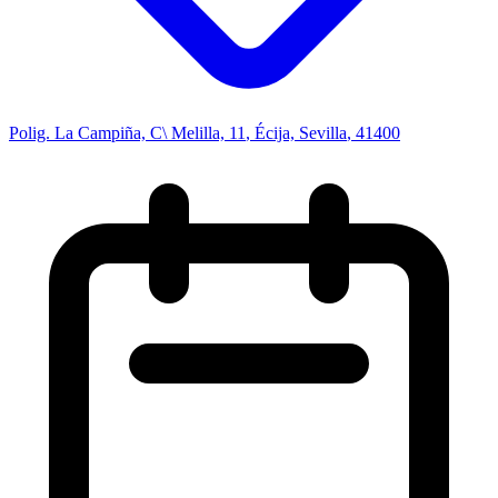
Polig. La Campiña, C\ Melilla, 11
,
Écija, Sevilla
, 41400