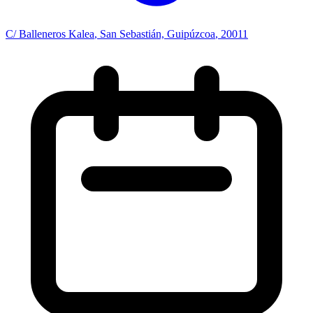
C/ Balleneros Kalea
,
San Sebastián, Guipúzcoa
, 20011