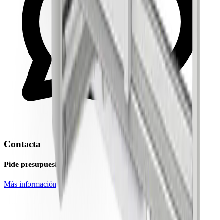
Contacta
Pide presupuesto
Más información