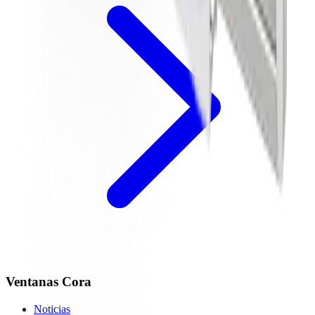
Ventanas Cora
Noticias