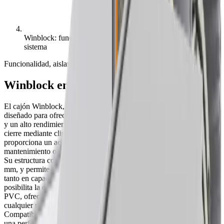
Winblock: funcionalidad, aislamiento y diseño en un solo
sistema
Funcionalidad, aislamiento y diseño en un solo sistema
Winblock en Palencia
El cajón Winblock, disponible en versiones recta y curva, ha sido
diseñado para ofrecer una estética ligera, una gran capacidad interior
y un alto rendimiento térmico y acústico. Gracias a su sistema de
cierre mediante clips y el anclaje optimizado de sus perfiles,
proporciona un acceso cómodo al interior del cajón para tareas de
mantenimiento o inspección.
Su estructura compacta está disponible en tamaños de 200 y 230
mm, y permite versiones en doble tabique de PVC, que igualan
tanto en capacidad como en diseño al modelo de aluminio. Esto
posibilita la creación de combinaciones mixtas entre aluminio y
PVC, ofreciendo máxima adaptabilidad estética y técnica en
cualquier proyecto.
Compatible con carpinterías de PVC y aluminio, Winblock garantiza
una perfecta uniformidad visual entre cajón, persiana y carpintería,