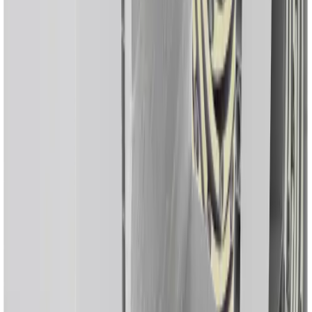
Cajones de PVC Eurodecor Passive
Te presentamos nuestras últimas innovaciones al servicio del confort
y el ahorro energético.Las versiones Passive de los cajones
Eurodecor 200 y Euros...