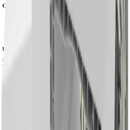
Características
• Amplia capacidad interior
• Sistema de cierre por clips para un fácil acceso interior
• Doble tabique en versión PVC con las mismas capacidades
estéticas y funcionales que el modelo en aluminio
• Permite configuraciones mixtas (aluminio y PVC)
Diseño
Su diseño se caracteriza por una estética ligera y contemporánea,
ideal para proyectos que buscan una imagen moderna sin renunciar
a la funcionalidad.
Compatibilidad y acabados
Es compatible con carpinterías de aluminio y PVC, y está disponible
en acabados que aseguran una uniformidad visual entre el cajón, la
persiana y la carpintería, logrando una apariencia continua y
cuidada.
Accesorios