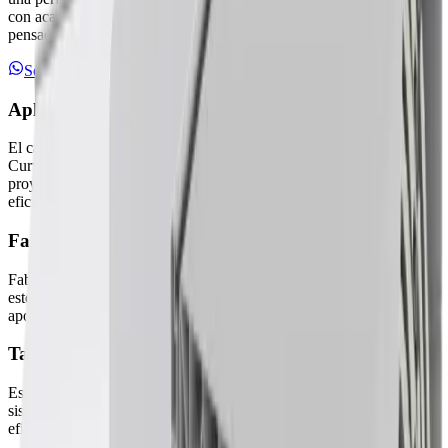
con acabados de alta calidad y accesorios que completan un sistema
pensado para rendir al máximo en confort y eficiencia.
Solicitar presupuesto
Aplicación
El cajón Winblock, disponible también en su versión Winblock
Curvo, está diseñado para su uso tanto en obra nueva como en
proyectos de rehabilitación, ofreciendo una solución compacta,
eficiente y visualmente integrada.
Fabricado con PVC
Fabricado en PVC o en combinaciones mixtas de PVC y aluminio,
este sistema se adapta a distintas exigencias técnicas y estéticas,
aportando flexibilidad y rendimiento.
Tamaños disponibles
Está disponible en dos tamaños —200 y 230 mm— y se basa en un
sistema compacto de PVC que permite una integración discreta y
eficaz en distintos tipos de fachada.