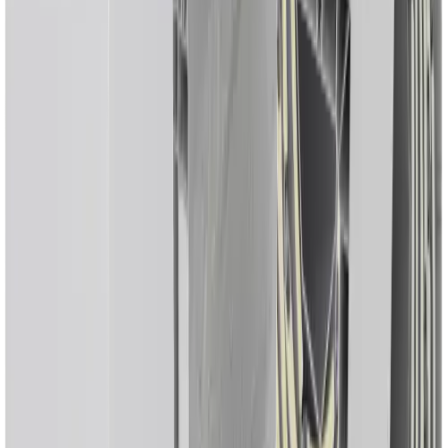
Cuenta con accesorios de alta calidad que complementan el sistema,
asegurando durabilidad, facilidad de instalación y excelente
comportamiento a lo largo del tiempo.
Persianas enrollables y cajones en
Palencia
Descubre más opciones de
persianas enrollables y cajones en
palencia
de alta calidad
Cajones de PVC Eurodecor
Los cajones de PVC Eurodecor son la solución ideal para proyectos
de rehabilitación o reforma que buscan mejorar la eficiencia
energética y el confort...
Ver detalles