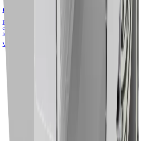
Cajones de PVC Eurostand
El modelo Eurostand nace como evolución de nuestra gama de
cajones aislantes, con un enfoque en la optimización del confort
térmico y acústico. Su dis...
Ver detalles