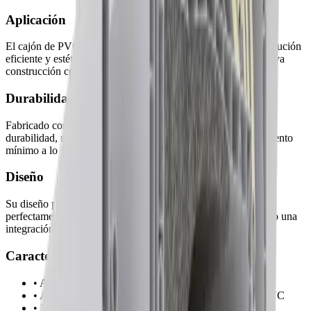
Aplicación
El cajón de PVC Eurostand está diseñado para ofrecer una solución
eficiente y estéticamente armoniosa tanto en proyectos de nueva
construcción como en rehabilitación.
Durabilidad
Fabricado completamente en PVC, este sistema garantiza
durabilidad, resistencia a los agentes externos y un mantenimiento
mínimo a lo largo del tiempo.
Diseño
Su diseño presenta una geometría optimizada que se adapta
perfectamente a los estilos arquitectónicos modernos, logrando una
integración visual limpia y contemporánea.
Características
• Aislamiento térmico y acústico avanzado
• Alta compatibilidad con carpinterías de aluminio o PVC
• Diversas medidas y configuraciones