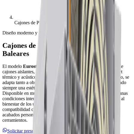
Cajones de PVC Eurostand
Diseño moderno y confort optimizado
Cajones de PVC Eurostand en Islas
Baleares
El modelo
Eurostand
nace como evolución de nuestra gama de
cajones aislantes, con un enfoque en la optimización del confort
térmico y acústico. Su diseño estructural, moderno y geométrico, se
adapta tanto a obras nuevas como a rehabilitaciones, manteniendo
siempre una estética contemporánea y discreta.
Disponible en múltiples configuraciones y medidas, garantiza unas
condiciones interiores óptimas de habitabilidad, contribuyendo al
bienestar de los usuarios. Al igual que el Eurodecor, ofrece
compatibilidad con carpinterías de aluminio o PVC y permite
acabados personalizados que armonizan todo el conjunto de
cerramientos.
Solicitar presupuesto