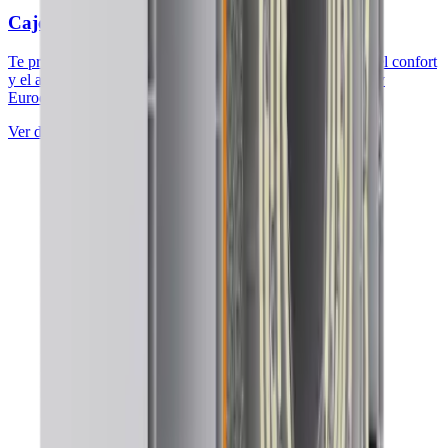
Cajones de PVC Eurostand Passive
Te presentamos nuestras últimas innovaciones al servicio del confort
y el ahorro energético.Los cajones de persianas Eurostand y
Eurodecor 200 Passive...
Ver detalles