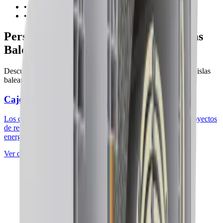
• Uniformidad estética entre elementos
• Ideal para obras que requieren eficiencia y estética
Persianas enrollables y cajones en Islas
Baleares
Descubre más opciones de
persianas enrollables y cajones en islas
baleares
de alta calidad
Cajones de PVC Eurodecor
Los cajones de PVC Eurodecor son la solución ideal para proyectos
de rehabilitación o reforma que buscan mejorar la eficiencia
energética y el confort...
Ver detalles